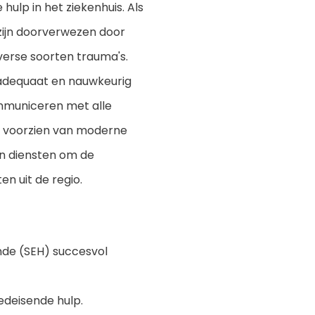
ulp in het ziekenhuis. Als
zijn doorverwezen door
iverse soorten trauma's.
adequaat en nauwkeurig
ommuniceren met alle
 is voorzien van moderne
in diensten om de
n uit de regio.
nde (SEH) succesvol
oedeisende hulp.