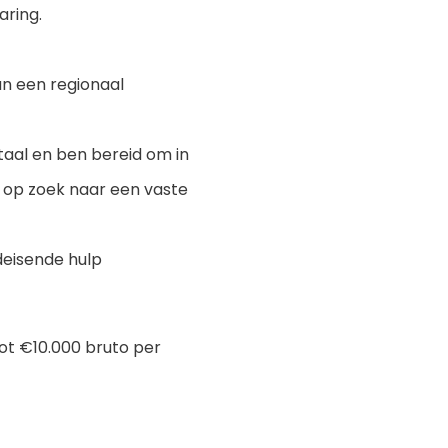
aring.
an een regionaal
taal en ben bereid om in
nt op zoek naar een vaste
edeisende hulp
tot €10.000 bruto per