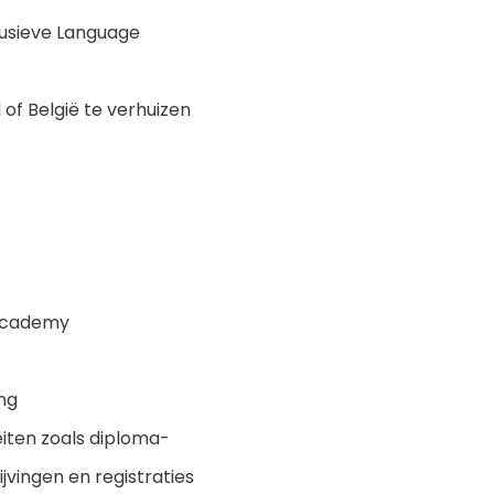
lusieve Language
 of België te verhuizen
 Academy
ing
iten zoals diploma-
jvingen en registraties