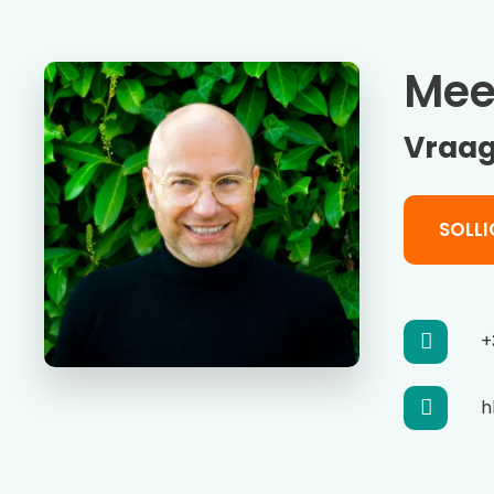
Mee
Vraag
SOLLI
+
h