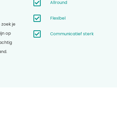
Allround
Flexibel
zoek je
ijn op
Communicatief sterk
achtig
and.