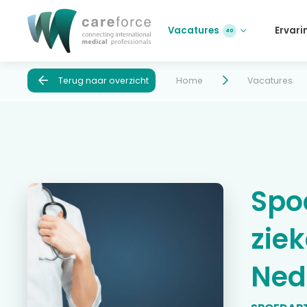
Vacatures
Ervari
40
Terug naar overzicht
Home
Vacatures
Spo
zie
Ned