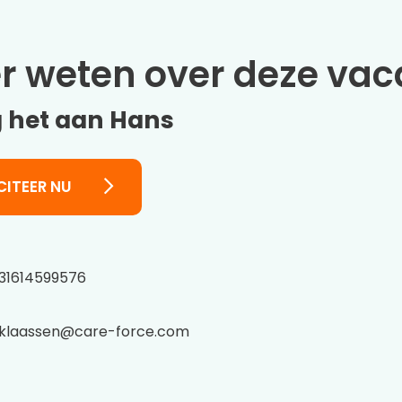
r weten over deze vac
 het aan Hans
CITEER NU
31614599576
klaassen@care-force.com