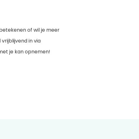
betekenen of wil je meer
rijblijvend in via
t met je kan opnemen!