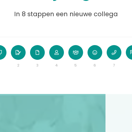
In 8 stappen een nieuwe collega
2
3
4
5
6
7