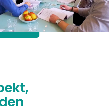
oekt,
nden