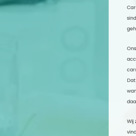
Car
sin
geh
On
acc
car
Dat
wan
daa
Wij
vin