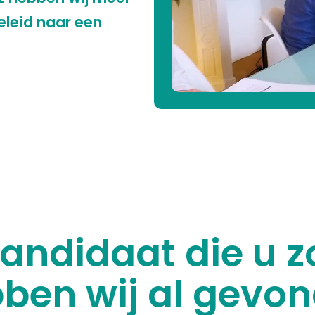
eleid naar een
andidaat die u z
ben wij al gevo