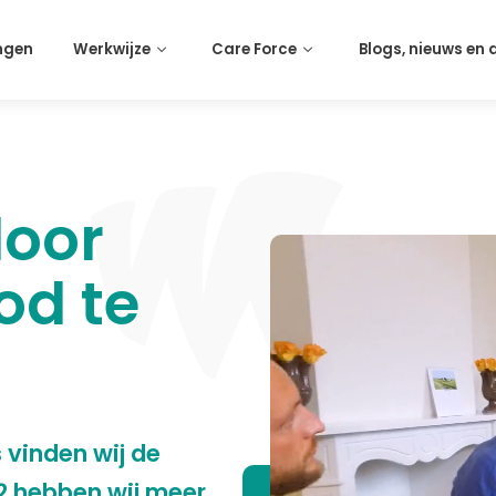
ngen
Werkwijze
Care Force
Blogs, nieuws en
door
od te
 vinden wij de
2 hebben wij meer