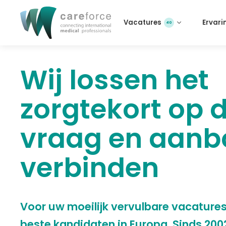
Vacatures
Ervari
40
Wij lossen het
zorgtekort op 
vraag en aanb
verbinden
Voor uw moeilijk vervulbare vacatures
beste kandidaten in Europa. Sinds 200