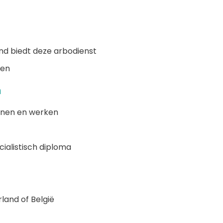
nd biedt deze arbodienst
ven
n
onen en werken
cialistisch diploma
rland of België