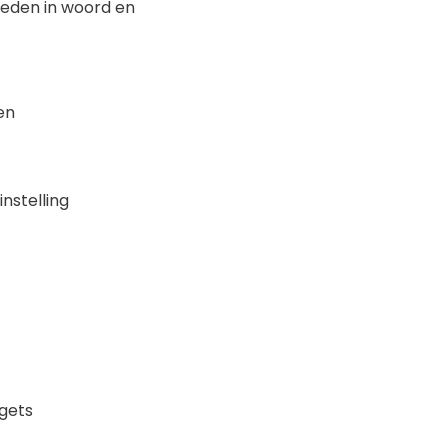
eden in woord en
en
nstelling
rgets