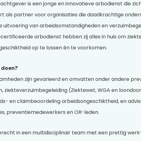
chtgever is een jonge en innovatieve arbodienst die zic
rt als partner voor organisaties die daadkrachtige onder
 de uitvoering van arbeidsomstandigheden en verzuimbegel
ecertificeerde arbodienst hebben zij alles in huis om ziekt
geschiktheid op te lossen én te voorkomen.
e doen?
amheden zijn gevarieerd en omvatten onder andere pre
en, ziekteverzuimbegeleiding (Ziektewet, WGA en loondoor
ds- en claimbeoordeling arbeidsongeschiktheid, en advis
ies, preventiemedewerkers en OR-leden.
recht in een multidisciplinair team met een prettig werk