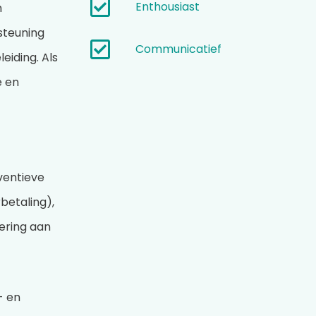
Enthousiast
h
steuning
Communicatief
eiding. Als
e en
ventieve
betaling),
ering aan
- en