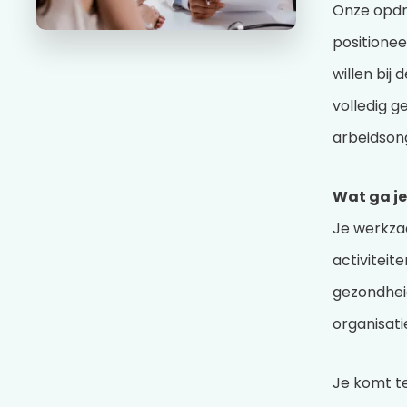
Onze opdra
positionee
willen bij
volledig g
arbeidson
Wat ga j
Je werkza
activiteit
gezondhei
organisat
Je komt te