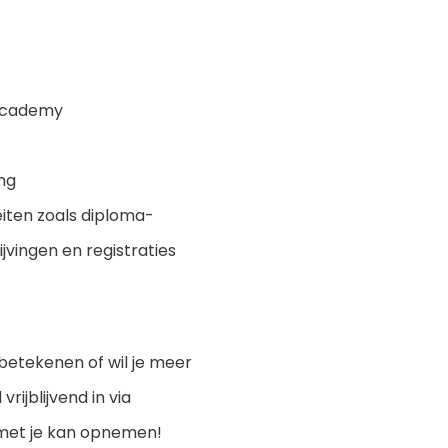
 Academy
ing
iten zoals diploma-
jvingen en registraties
betekenen of wil je meer
rijblijvend in via
t met je kan opnemen!