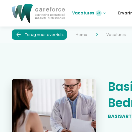
Vacatures
Ervari
40
Terug naar overzicht
Home
Vacatures
Basi
Bed
BASISART