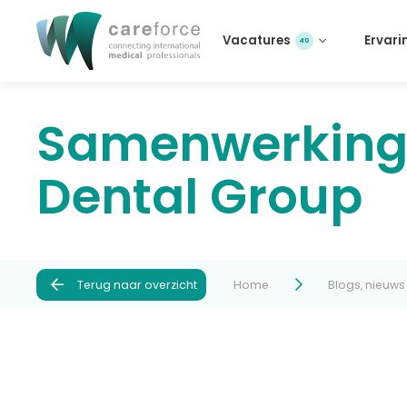
Vacatures
Ervari
40
Samenwerking 
Dental Group
Terug naar overzicht
Home
Blogs, nieuw