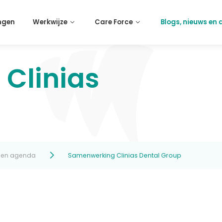
ngen
Werkwijze
Care Force
Blogs, nieuws en
Clinias
s en agenda
Samenwerking Clinias Dental Group