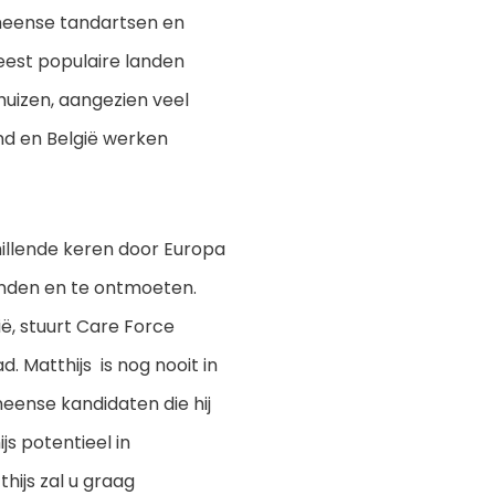
meense tandartsen en
est populaire landen
huizen, aangezien veel
nd en België werken
llende keren door Europa
inden en te ontmoeten.
ë, stuurt Care Force
. Matthijs is nog nooit in
ense kandidaten die hij
js potentieel in
ijs zal u graag