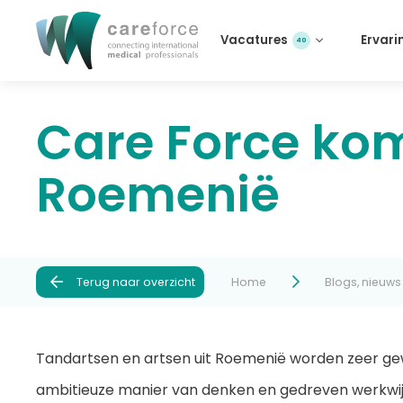
Vacatures
Ervari
40
Care Force ko
Roemenië
Terug naar overzicht
Home
Blogs, nieuw
Tandartsen en artsen uit Roemenië worden zeer g
ambitieuze manier van denken en gedreven werkwi