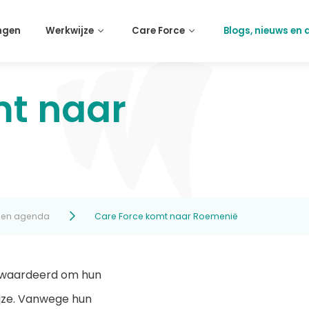
ngen
Werkwijze
Care Force
Blogs, nieuws en
mt naar
s en agenda
Care Force komt naar Roemenië
ewaardeerd om hun
jze. Vanwege hun