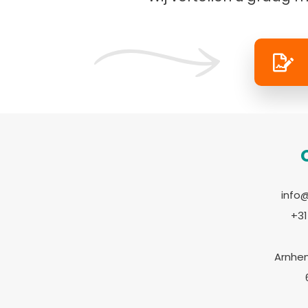
info
+31
Arnhe